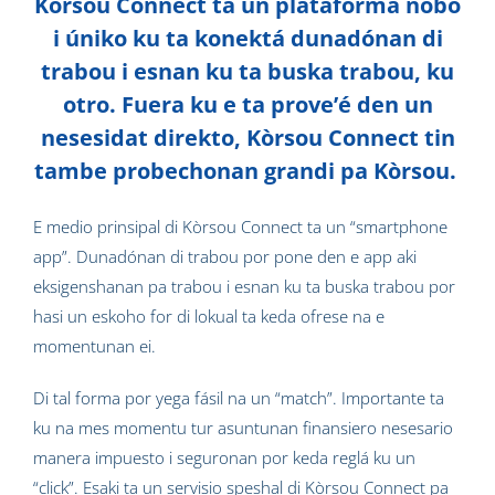
Kòrsou Connect ta un plataforma nobo
i úniko ku ta konektá dunadónan di
trabou i esnan ku ta buska trabou, ku
otro. Fuera ku e ta prove’é den un
nesesidat direkto, Kòrsou Connect tin
tambe probechonan grandi pa Kòrsou.
E medio prinsipal di Kòrsou Connect ta un “smartphone
app”. Dunadónan di trabou por pone den e app aki
eksigenshanan pa trabou i esnan ku ta buska trabou por
hasi un eskoho for di lokual ta keda ofrese na e
momentunan ei.
Di tal forma por yega fásil na un “match”. Importante ta
ku na mes momentu tur asuntunan finansiero nesesario
manera impuesto i seguronan por keda reglá ku un
“click”. Esaki ta un servisio speshal di Kòrsou Connect pa