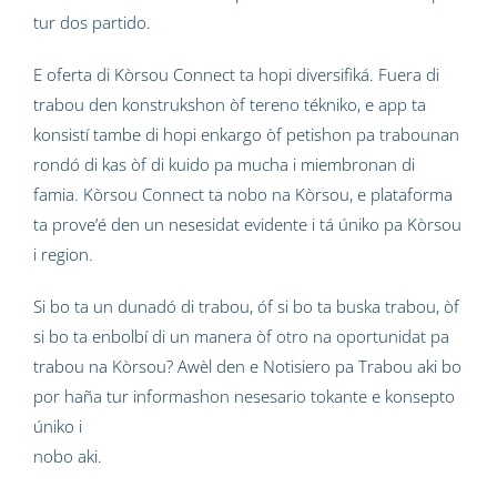
tur dos partido.
E oferta di Kòrsou Connect ta hopi diversifiká. Fuera di
trabou den konstrukshon òf tereno tékniko, e app ta
konsistí tambe di hopi enkargo òf petishon pa trabounan
rondó di kas òf di kuido pa mucha i miembronan di
famia. Kòrsou Connect ta nobo na Kòrsou, e plataforma
ta prove’é den un nesesidat evidente i tá úniko pa Kòrsou
i region.
Si bo ta un dunadó di trabou, óf si bo ta buska trabou, òf
si bo ta enbolbí di un manera òf otro na oportunidat pa
trabou na Kòrsou? Awèl den e Notisiero pa Trabou aki bo
por haña tur informashon nesesario tokante e konsepto
úniko i
nobo aki.