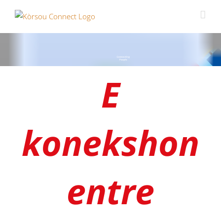
Skip
to
content
E
konekshon
entre